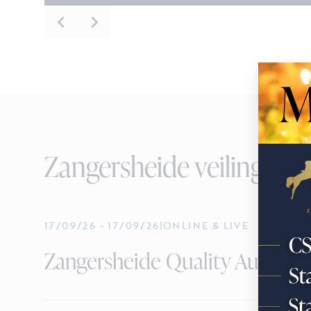
Zangersheide veilingen
17/09/26
-
17/09/26
|
ONLINE & LIVE
Zangersheide Quality Auction