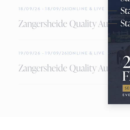
18/09/26
-
18/09/26
|
ONLINE & LIVE
Zangersheide Quality Auction -
19/09/26
-
19/09/26
|
ONLINE & LIVE
Zangersheide Quality Auction 