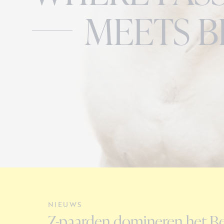
MEETS B
NIEUWS
Z-paarden domineren het Be