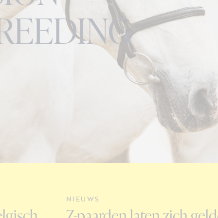
REEDING
NIEUWS
lgisch
Z-paarden laten zich geld