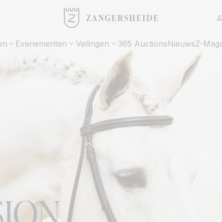
en
Evenementen
Veilingen
365 Auctions
Nieuws
Z-Maga
SION