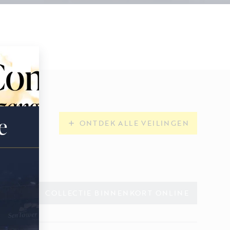
ONTDEK ALLE VEILINGEN
COLLECTIE BINNENKORT ONLINE