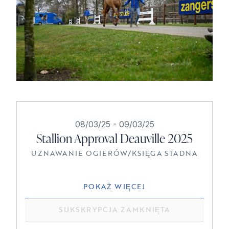
08/03/25
-
09/03/25
Stallion Approval Deauville 2025
UZNAWANIE OGIERÓW
/
KSIĘGA STADNA
POKAŻ WIĘCEJ
SUKSKRYPCJA ZAMKNIĘTA