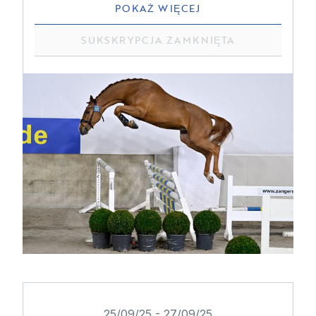
POKAŻ WIĘCEJ
SUKSKRYPCJA ZAMKNIĘTA
25/09/25
-
27/09/25