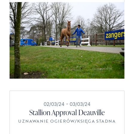
02/03/24
-
03/03/24
Stallion Approval Deauville
UZNAWANIE OGIERÓW
/
KSIĘGA STADNA