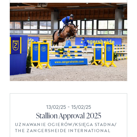
13/02/25
-
15/02/25
Stallion Approval 2025
UZNAWANIE OGIERÓW
/
KSIĘGA STADNA
/
THE ZANGERSHEIDE INTERNATIONAL