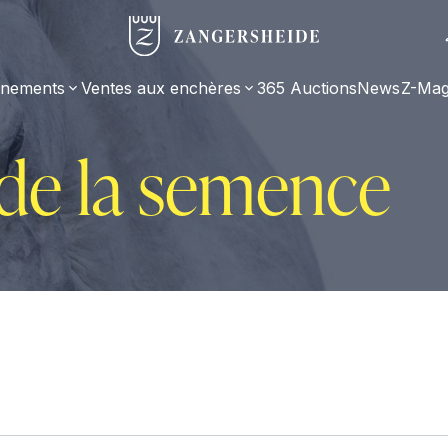
nements
Ventes aux enchères
365 Auctions
News
Z-Mag
e la semence