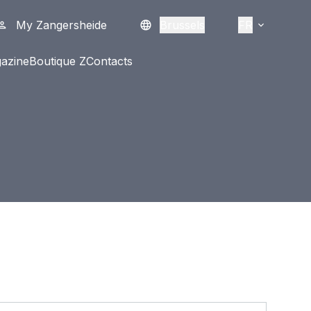
My Zangersheide
Brussels
FR
azine
Boutique Z
Contacts