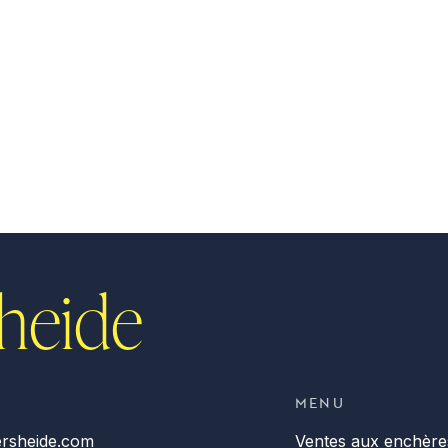
heide
MENU
rsheide.com
Ventes aux enchère