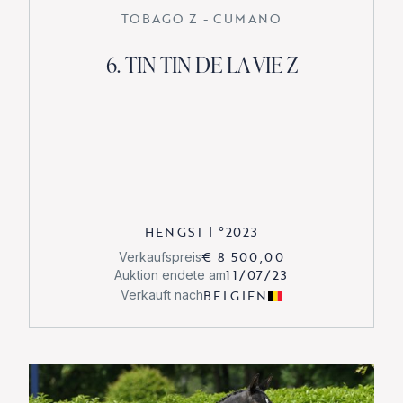
TOBAGO Z - CUMANO
6. TIN TIN DE LA VIE Z
HENGST
|
°
2023
€ 8 500,00
Verkaufspreis
11/07/23
Auktion endete am
BELGIEN
Verkauft nach