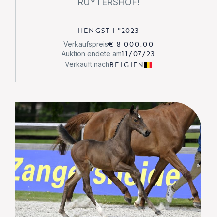
RUYTERSHOF!
HENGST
|
°
2023
€ 8 000,00
Verkaufspreis
11/07/23
Auktion endete am
BELGIEN
Verkauft nach