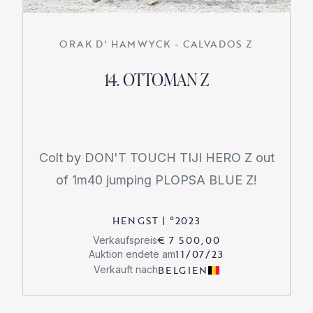
ORAK D' HAMWYCK - CALVADOS Z
14. OTTOMAN Z
Colt by DON'T TOUCH TIJI HERO Z out
of 1m40 jumping PLOPSA BLUE Z!
HENGST
|
°
2023
€ 7 500,00
Verkaufspreis
11/07/23
Auktion endete am
BELGIEN
Verkauft nach