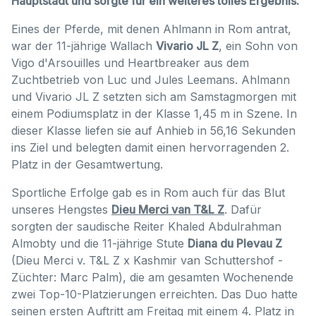
Hauptstadt und sorgte für ein weiteres tolles Ergebnis.
Eines der Pferde, mit denen Ahlmann in Rom antrat,
war der 11-jährige Wallach
Vivario JL Z
, ein Sohn von
Vigo d'Arsouilles und Heartbreaker aus dem
Zuchtbetrieb von Luc und Jules Leemans. Ahlmann
und Vivario JL Z setzten sich am Samstagmorgen mit
einem Podiumsplatz in der Klasse 1,45 m in Szene. In
dieser Klasse liefen sie auf Anhieb in 56,16 Sekunden
ins Ziel und belegten damit einen hervorragenden 2.
Platz in der Gesamtwertung.
Sportliche Erfolge gab es in Rom auch für das Blut
unseres Hengstes
Dieu Merci van T&L Z
. Dafür
sorgten der saudische Reiter Khaled Abdulrahman
Almobty und die 11-jährige Stute
Diana du Plevau Z
(Dieu Merci v. T&L Z x Kashmir van Schuttershof -
Züchter: Marc Palm), die am gesamten Wochenende
zwei Top-10-Platzierungen erreichten. Das Duo hatte
seinen ersten Auftritt am Freitag mit einem 4. Platz in