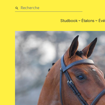
Studbook
Étalons
Évé