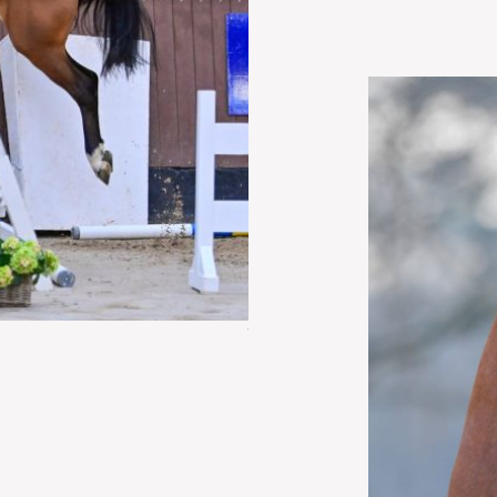
turbo-jw-v-h-gebergte-56