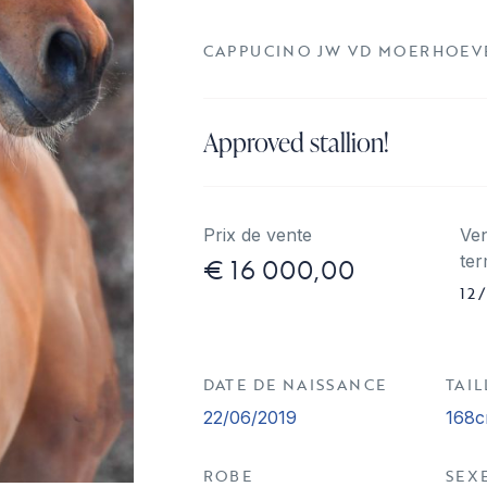
CAPPUCINO JW VD MOERHOEVE 
Approved stallion!
Prix de vente
Ve
€ 16 000,00
ter
12
DATE DE NAISSANCE
TAIL
22/06/2019
168
ROBE
SEX