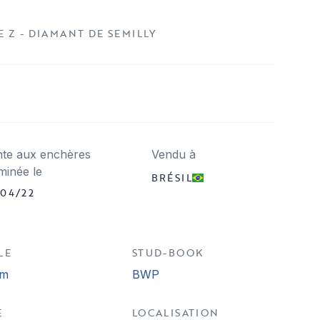
Z - DIAMANT DE SEMILLY
nte aux enchères
Vendu à
minée le
BRÉSIL
/04/22
LE
STUD-BOOK
cm
BWP
E
LOCALISATION