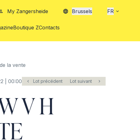
My Zangersheide
Brussels
FR
azine
Boutique Z
Contacts
de la vente
2 | 00:00
Lot précédent
Lot suivant
W V H
TE