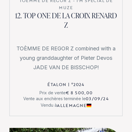
TOÈMME DE REGOR Z - I'M SPECIAL DE
MUZE
12. TOP ONE DE LA CROIX RENARD
Z
TOÈMME DE REGOR Z combined with a
young granddaughter of Pieter Devos
JADE VAN DE BISSCHOP!
ÉTALON
|
°
2024
€ 8 500,00
Prix de vente
03/09/24
Vente aux enchères terminée le
ALLEMAGNE
Vendu à