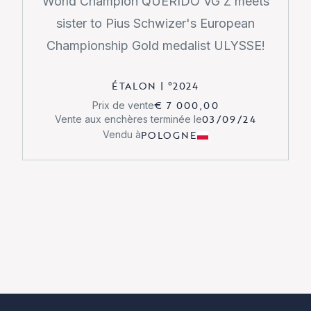
World Champion QUERIDO VG Z meets
sister to Pius Schwizer's European
Championship Gold medalist ULYSSE!
ÉTALON
|
°
2024
€ 7 000,00
Prix de vente
03/09/24
Vente aux enchères terminée le
POLOGNE
Vendu à