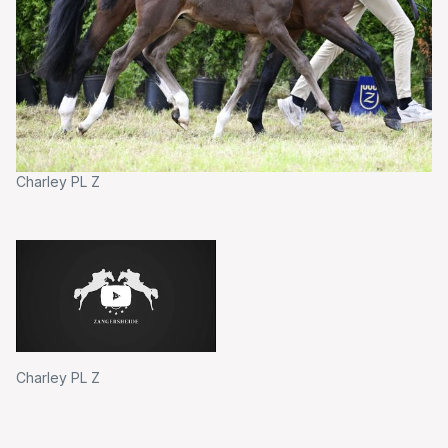
Charley PL Z
Ch
Charley PL Z