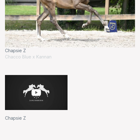
Chapsie Z
Ch
Chacco Blue x Kannan
Ch
Chapsie Z