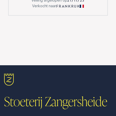
21/11/23
Veiling afgelopen op
FRANKRIJK
Verkocht naar
Stoeterij Zangersheide