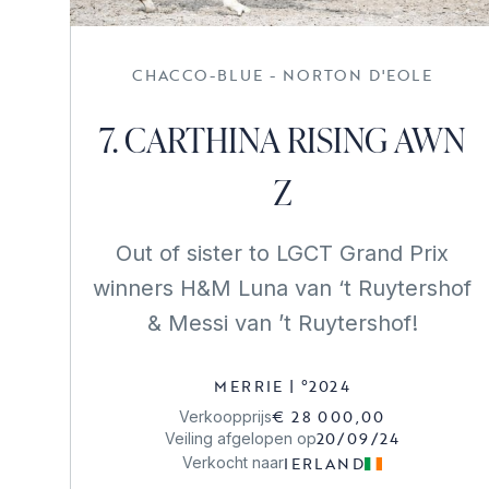
CHACCO-BLUE - NORTON D'EOLE
7. CARTHINA RISING AWN
Z
Out of sister to LGCT Grand Prix
winners H&M Luna van ‘t Ruytershof
& Messi van ’t Ruytershof!
MERRIE
|
°
2024
€ 28 000,00
Verkoopprijs
20/09/24
Veiling afgelopen op
IERLAND
Verkocht naar