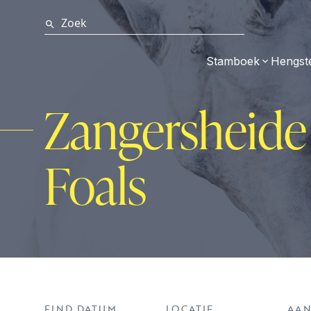
Stamboek
Hengst
Zangersheide 
Foals
EIND DATUM
LOCATIE
AAN