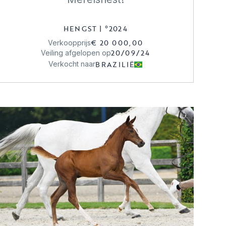
HENGST
|
°
2024
€ 20 000,00
Verkoopprijs
20/09/24
Veiling afgelopen op
BRAZILIË
Verkocht naar