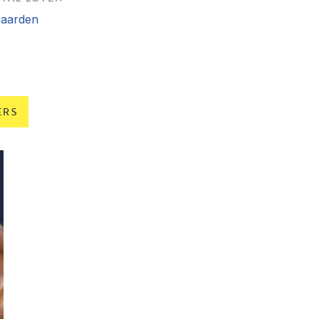
paarden
ERS