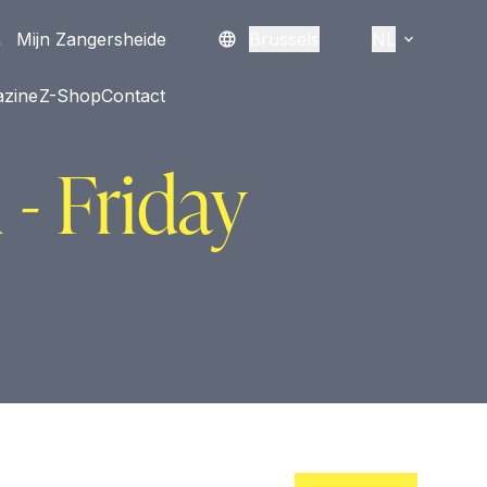
Mijn Zangersheide
Brussels
NL
zine
Z-Shop
Contact
- Friday