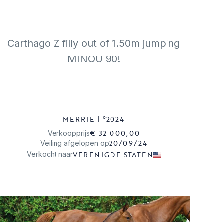
Carthago Z filly out of 1.50m jumping
MINOU 90!
MERRIE
|
°
2024
€ 32 000,00
Verkoopprijs
20/09/24
Veiling afgelopen op
VERENIGDE STATEN
Verkocht naar