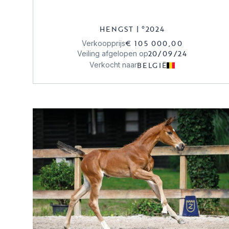
HENGST
|
°
2024
€ 105 000,00
Verkoopprijs
20/09/24
Veiling afgelopen op
BELGIË
Verkocht naar