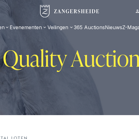
en
Evenementen
Veilingen
365 Auctions
Nieuws
Z-Maga
Quality Auction 
TAL LOTEN