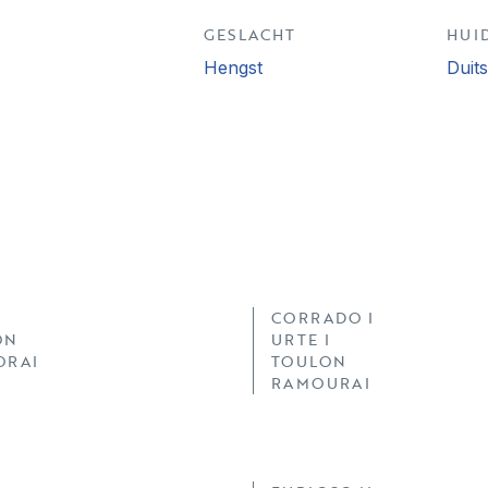
GESLACHT
HUI
Hengst
Duit
CORRADO I
ON
URTE I
ORAI
TOULON
RAMOURAI