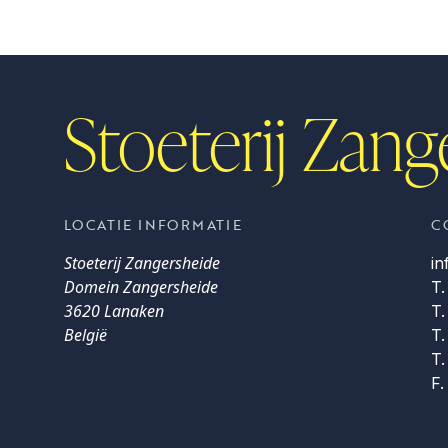
Over EL COMMANDANTE Z
Pedigree
Media
Stoeterij Zang
LOCATIE INFORMATIE
C
Stoeterij Zangersheide
i
Domein Zangersheide
T.
3620 Lanaken
T.
België
T.
T.
F.