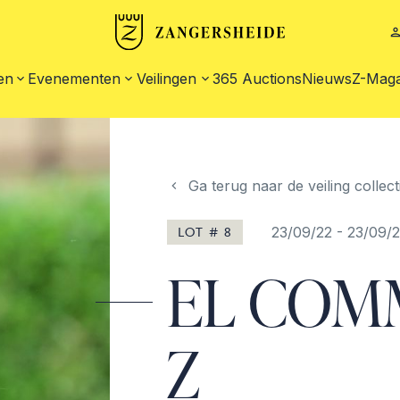
en
Evenementen
Veilingen
365 Auctions
Nieuws
Z-Maga
Ga terug naar de veiling collect
LOT # 8
23/09/22
-
23/09/2
EL COM
Z