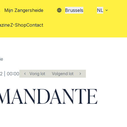
Mijn Zangersheide
Brussels
NL
zine
Z-Shop
Contact
ie
2 | 00:00
Vorig lot
Volgend lot
MANDANTE