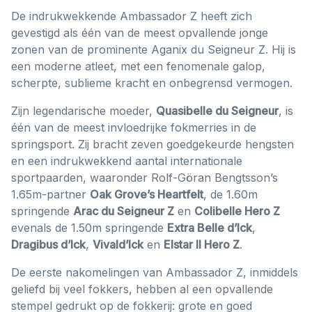
De indrukwekkende Ambassador Z heeft zich
gevestigd als één van de meest opvallende jonge
zonen van de prominente Aganix du Seigneur Z. Hij is
een moderne atleet, met een fenomenale galop,
scherpte, sublieme kracht en onbegrensd vermogen.
Zijn legendarische moeder,
Quasibelle du Seigneur
, is
één van de meest invloedrijke fokmerries in de
springsport. Zij bracht zeven goedgekeurde hengsten
en een indrukwekkend aantal internationale
sportpaarden, waaronder Rolf-Göran Bengtsson’s
1.65m-partner
Oak Grove’s Heartfelt
, de 1.60m
springende
Arac du Seigneur Z
en
Colibelle Hero Z
evenals de 1.50m springende
Extra Belle d’Ick
,
Dragibus d’Ick
,
Vivald’Ick
en
Elstar II Hero Z
.
De eerste nakomelingen van Ambassador Z, inmiddels
geliefd bij veel fokkers, hebben al een opvallende
stempel gedrukt op de fokkerij: grote en goed