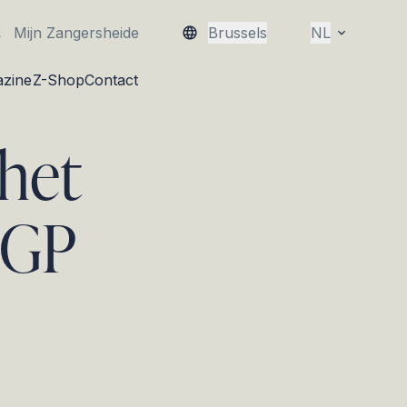
Mijn Zangersheide
Brussels
NL
zine
Z-Shop
Contact
 het
 GP