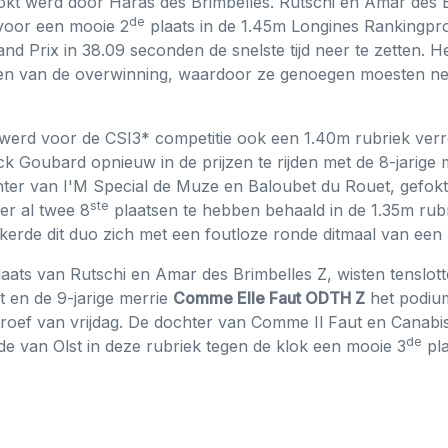
efokt werd door Haras des Brimbelles. Rutschi en Amar des
de
 voor een mooie 2
plaats in de 1.45m Longines Rankingpro
nd Prix in 38.09 seconden de snelste tijd neer te zetten. H
en van de overwinning, waardoor ze genoegen moesten n
erd voor de CSI3* competitie ook een 1.40m rubriek verre
ck Goubard opnieuw in de prijzen te rijden met de 8-jarige
hter van I'M Special de Muze en Baloubet du Rouet, gefok
ste
er al twee 8
plaatsen te hebben behaald in de 1.35m rubr
kerde dit duo zich met een foutloze ronde ditmaal van een
aats van Rutschi en Amar des Brimbelles Z, wisten tenslot
t en de 9-jarige merrie
Comme Elle Faut ODTH Z
het podium
oef van vrijdag. De dochter van Comme Il Faut en Canabis
de
 van Olst in deze rubriek tegen de klok een mooie 3
pla