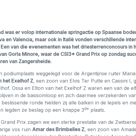
 was er volop internationale springactie op Spaanse bod
va en Valencia, maar ook in Italië vonden verschillende inte
 Een van die evenementen was het driesterrenconcours in h
van Gorla Minore, waar de CSI3* Grand Prix op zondag suc
uren van Zangersheide.
n podiumplaats weggelegd voor de Argentijnse ruiter Mari
n het Exelhof Z
, een zoon van Elvis Ter Putte en Cassini I,
lhof. Ossa en Elton van het Exelhof Z waren een van de elf
 blijven in de basisomloop en zich daarmee verzekerden van
 beslissende ronde hielden zij alle balken in de lepels en met
de
n legden ze beslag op een knappe 3
plaats.
Grand Prix zagen we een sterke prestatie van de Zwitserse
arige vos ruin
Amar des Brimbelles Z
, een zoon van Amade