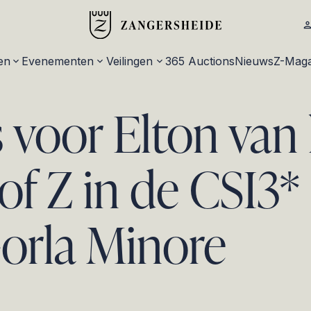
en
Evenementen
Veilingen
365 Auctions
Nieuws
Z-Maga
 voor Elton van
of Z in de CSI3*
orla Minore