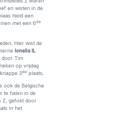
 Brimbelles Z waren
ef en wisten in de
elaas hield een
de
emen met een 6
den. Hier wist de
 merrie
Ionella IL
t door Tim
ieken op vrijdag
de
 knappe 3
plaats.
te ook de Belgische
 te halen in de
 Z, gefokt door
ats in het