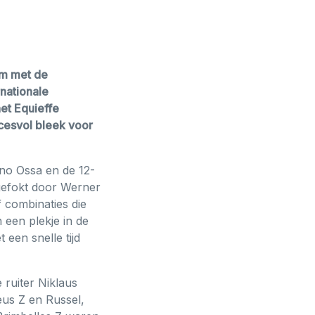
em met de
rnationale
et Equieffe
cesvol bleek voor
ano Ossa en de 12-
 gefokt door Werner
 combinaties die
 een plekje in de
 een snelle tijd
 ruiter Niklaus
us Z en Russel,