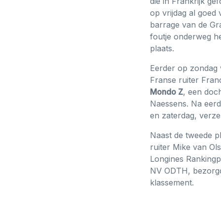
die in Frankrijk g
op vrijdag al goed
barrage van de Gra
foutje onderweg h
plaats.
Eerder op zondag w
Franse ruiter Fran
Mondo Z
, een doc
Naessens. Na eerd
en zaterdag, verze
Naast de tweede pl
ruiter Mike van Ols
Longines Rankingpr
NV ODTH, bezorgde
klassement.