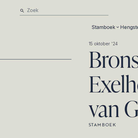
Stamboek
Hengst
15 oktober '24
Brons
Exelh
van G
STAMBOEK