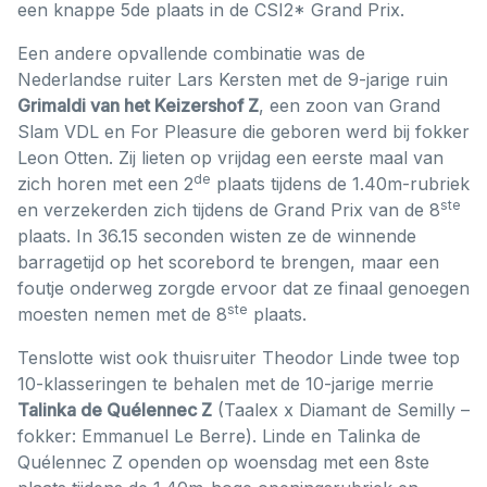
een knappe 5de plaats in de CSI2* Grand Prix.
Een andere opvallende combinatie was de
Nederlandse ruiter Lars Kersten met de 9-jarige ruin
Grimaldi van het Keizershof Z
, een zoon van Grand
Slam VDL en For Pleasure die geboren werd bij fokker
Leon Otten. Zij lieten op vrijdag een eerste maal van
de
zich horen met een 2
plaats tijdens de 1.40m-rubriek
ste
en verzekerden zich tijdens de Grand Prix van de 8
plaats. In 36.15 seconden wisten ze de winnende
barragetijd op het scorebord te brengen, maar een
foutje onderweg zorgde ervoor dat ze finaal genoegen
ste
moesten nemen met de 8
plaats.
Tenslotte wist ook thuisruiter Theodor Linde twee top
10-klasseringen te behalen met de 10-jarige merrie
Talinka de Quélennec Z
(Taalex x Diamant de Semilly –
fokker: Emmanuel Le Berre). Linde en Talinka de
Quélennec Z openden op woensdag met een 8ste