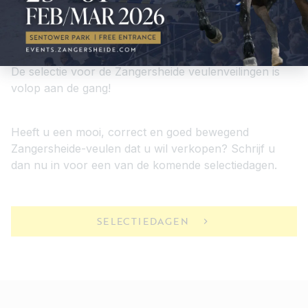
Selectiedagen
De selectie voor de Zangersheide veulenveilingen is
volop aan de gang!
Heeft u een mooi, correct en goed bewegend
Zangersheide-veulen dat u wil verkopen? Schrijf u
dan nu in voor een van de komende selectiedagen.
SELECTIEDAGEN