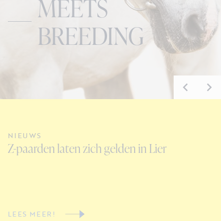
MEETS
BREEDING
NIEUWS
N
Z-paarden laten zich gelden in Lier
C
V
LEES MEER!
L