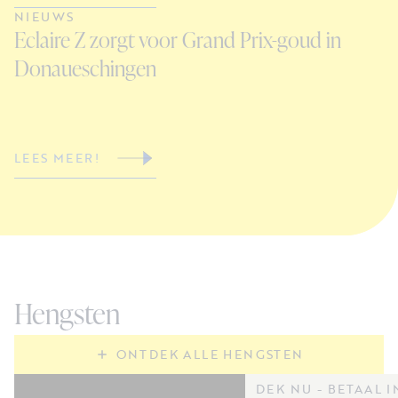
NIEUWS
N
Eclaire Z zorgt voor Grand Prix-goud in
Z
Donaueschingen
G
LEES MEER!
L
Hengsten
ONTDEK ALLE HENGSTEN
DEK NU - BETAAL I