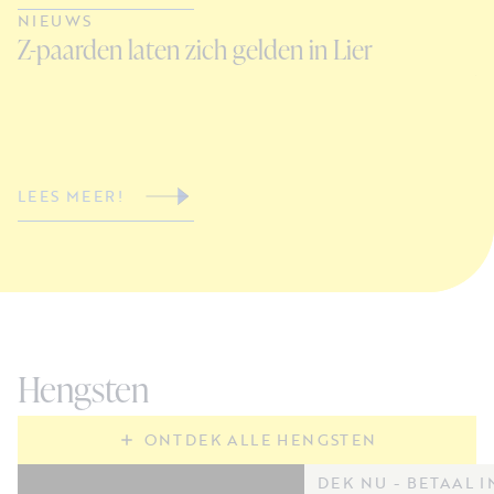
NIEUWS
N
Z-paarden laten zich gelden in Lier
C
V
LEES MEER!
L
Hengsten
ONTDEK ALLE HENGSTEN
DEK NU - BETAAL I