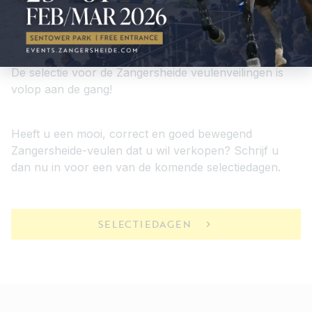
Selectiedagen
De selectie voor de Zangersheide veulenveilingen is
volop aan de gang!
Heeft u een mooi, correct en goed bewegend
Zangersheide-veulen dat u wil verkopen? Schrijf u
dan nu in voor een van de komende selectiedagen.
SELECTIEDAGEN