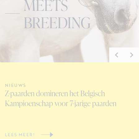
MEETS
BREEDING
NIEUWS
N
Z-paarden domineren het Belgisch
E
Kampioenschap voor 7-jarige paarden
D
LEES MEER!
L