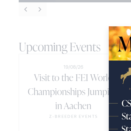
Upcoming Events
19/08/26
Visit to the FEI World
Championships Jumping
in Aachen
Z-BREEDER EVENTS