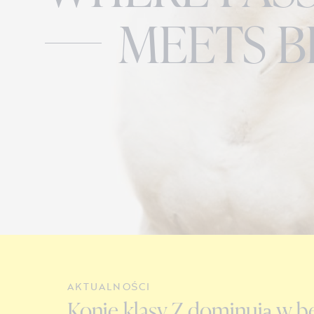
MEETS B
AKTUALNOŚCI
Konie klasy Z dominują w be