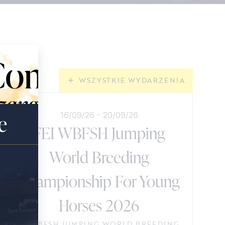
WSZYSTKIE WYDARZENIA
16/09/26
-
20/09/26
FEI WBFSH Jumping
World Breeding
Championship For Young
Horses 2026
FEI WBFSH JUMPING WORLD BREEDING