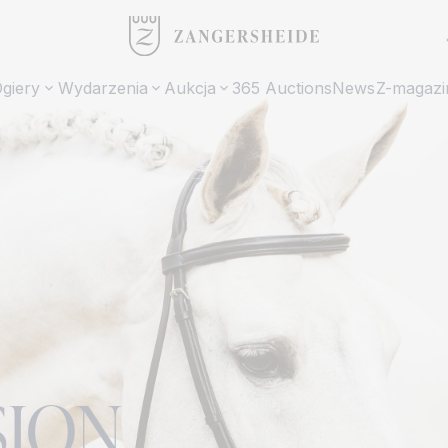
giery
Wydarzenia
Aukcja
365 Auctions
News
Z-magazi
SION