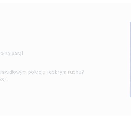
pełną parą!
prawidłowym pokroju i dobrym ruchu?
cji.