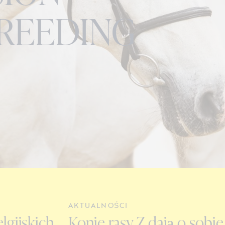
REEDING
AKTUALNOŚCI
lgijskich
Konie rasy Z dają o sobie