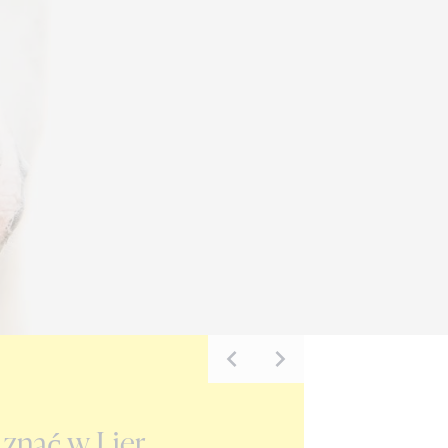
AKTUALNOŚCI
 znać w Lier
Eclaire Z zdobywa zł