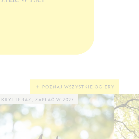
w Donaueschingen
POKAŻ WIĘCEJ
POZNAJ WSZYSTKIE OGIERY
KRYJ TERAZ, ZAPŁAĆ W 2027