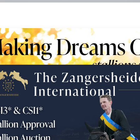
21/08/26
-
23/08/26
Experience the World
Championships Jumping
at Zangersheide
Z-BREEDER EVENTS