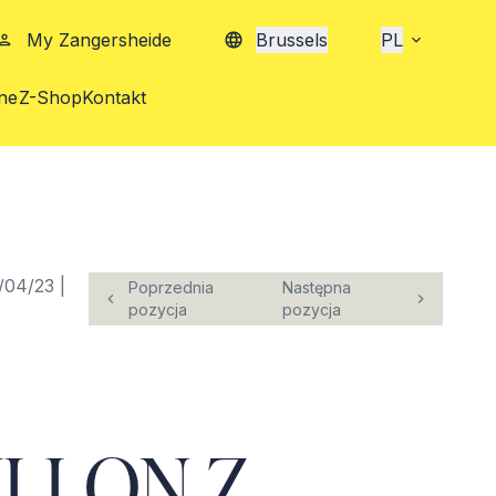
My Zangersheide
Brussels
PL
ne
Z-Shop
Kontakt
/04/23 |
Poprzednia
Następna
pozycja
pozycja
LLON Z