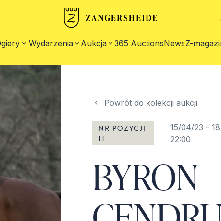
giery
Wydarzenia
Aukcja
365 Auctions
News
Z-magazi
Powrót do kolekcji aukcji
15/04/23
-
18
NR POZYCJI
11
22:00
BYRON
CENDRU