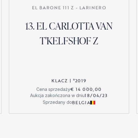
EL BARONE 111 Z - LARINERO
13. EL CARLOTTA VAN
T'KELFSHOF Z
KLACZ
|
°
2019
€ 14 000,00
Cena sprzedaży
18/04/23
Aukcja zakończona w dniu
BELGIA
Sprzedany do