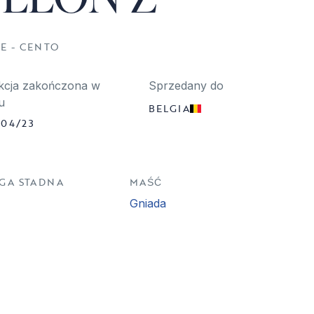
E - CENTO
kcja zakończona w
Sprzedany do
u
BELGIA
/04/23
ĘGA STADNA
MAŚĆ
Gniada